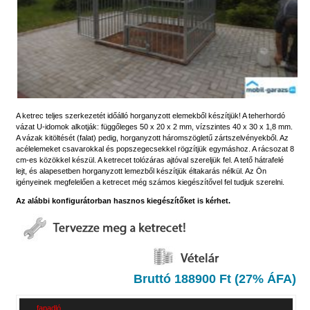
A ketrec teljes szerkezetét időálló horganyzott elemekből készítjük! A teherhordó
vázat U-idomok alkotják: függőleges 50 x 20 x 2 mm, vízszintes 40 x 30 x 1,8 mm.
A vázak kitöltését (falat) pedig, horganyzott háromszögletű zártszelvényekből. Az
acélelemeket csavarokkal és popszegecsekkel rögzítjük egymáshoz. A rácsozat 8
cm-es közökkel készül. A ketrecet tolózáras ajtóval szereljük fel. A tető hátrafelé
lejt, és alapesetben horganyzott lemezből készítjük éltakarás nélkül. Az Ön
igényeinek megfelelően a ketrecet még számos kiegészítővel fel tudjuk szerelni.
Az alábbi konfigurátorban hasznos kiegészítőket is kérhet.
Bruttó 188900 Ft (27% ÁFA)
fapadló