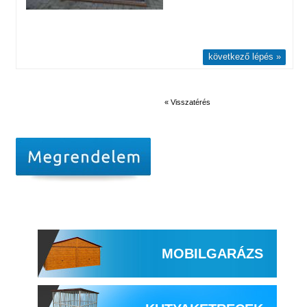
következő lépés »
« Visszatérés
MOBILGARÁZS