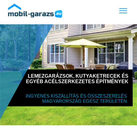
LEMEZGARÁZSOK, KUTYAKETRECEK ÉS
EGYÉB ACÉLSZERKEZETES ÉPÍTMÉNYEK
INGYENES KISZÁLLÍTÁS ÉS ÖSSZESZERELÉS
MAGYARORSZÁG EGÉSZ TERÜLETÉN