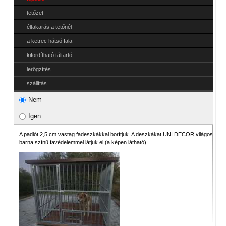
tetőzet
éltakarás a tetőnél
a ketrec hátsó fala
kifordítható táltartó
lerögzítés
szállítás
Nem
Igen
A padlót 2,5 cm vastag fadeszkákkal borítjuk. A deszkákat UNI DECOR világos
barna színű favédelemmel látjuk el (a képen látható).